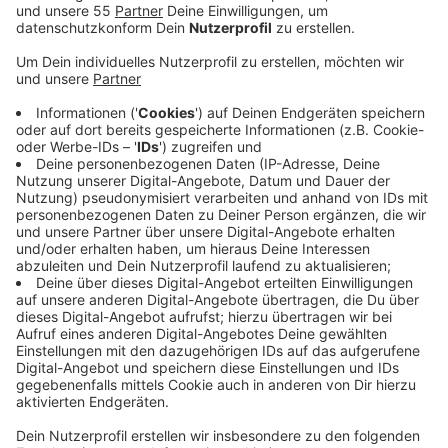
Veröffentlicht:
Freitag, 09.04.2021 06:32
Anzeige
Nach Vorgabe des Landes sollen die Modellregionen
nur einzelne Bereiche wieder öffnen. Zum Beispiel
beim Sport, im Freizeit- und Kulturbereich oder beim
Handel und der Außengastronomie. Vorbedingung
wären unter anderem verpflichtende, negative
Coronatests der Besucher und dass die Öffnungen
digital nachverfolgt und wissenschaftlich begleitet
werden. Der Kreis Mettmann hält die Bedingungen hier
bei uns für optimal. Das Netz an
Schnelltestmöglichkeiten sei groß und wachse stetig
weiter. Die Konkurrenz ist aber ebenfalls groß:
Insgesamt hatten sich 26 Kreise und 20 Städte als