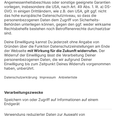
URHEBERRECHT
Der Inhalt unserer Webseite darf nur zu privaten Zwecken
genutzt werden. Urheberrechte sind zu beachten. Das
Vervielfältigen, Verbreiten sowie jegliche öffentliche
Wiedergabe von Inhalten dieser Website (insbesondere das
Einfügen von Audio-Streams in Plattformen oder
Internetangebote Dritter) ist nur mit unserem schriftlichen
Einverständnis zulässig. Dies gilt auch für die Aufnahme in
elektronische Datenbanken. Klargestellt wird, dass die
öffentliche Wiedergabe von Audio-Streams auch der
Einwilligungen von GEMA und GVL bedarf.
TEXT- UND DATA-MINING
Das Radiosender behält sich eine Nutzung seiner Inhalte
für kommerzielles Text- und Data-Mining im Sinne von §
44b UrhG ausdrücklich vor. Für den Erwerb einer
entsprechenden Nutzungslizenz wenden Sie sich bitte