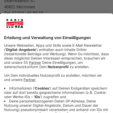
Elberfelderstr. 81
40822 Mettmann
Tel.: 02104 - 91 90 10
E-Mail: hotline@radioneandertal.de
Vereinsregisternummer VR 10616
Steuernummer: 103/5927/0828
Weitere Verantwortliche: Tatjana Pioschyk,
Chefredakteurin
ANBIETER DES ONLINE-AUFTRITTS:
Lokalradio Mettmann Betriebsgesellschaft mbH & Co. KG
Elberfelder Str. 81
40822 Mettmann
Tel.: 02104 - 91 90 20
E-Mail: werbung@radioneandertal.de