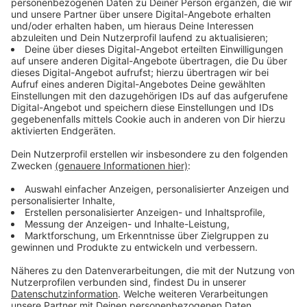
Vertreten durch: Uwe Peltzer
Amtsgericht Wuppertal, HRA 18937
Steuernummer: 103/5839/0198
Ust-ID-Nr.: DE 119247321
Finanzamt Düsseldorf Altstadt
ZUSTÄNDIGE AUFSICHTSBEHÖRDE:
Landesanstalt für Medien Nordrhein-Westfalen (LfM)
Zollhof 2
40221 Düsseldorf
DATENSCHUTZBESTIMMUNGEN UND
TEILNAHMENBEDINGUNGEN
Datenschutzbestimmungen