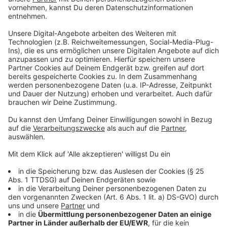
Teilnahmebedingungen für Gewinnspiele
KONTAKT & VERANTWORTLICH
... für redaktionelle Inhalte:Tatjana Pioschyk
... für werbliche Inhalte: Saskia Salomon
... für Webdesign & Programmierung: PFD Pressefunk
GmbH
Nationaler Online-Audiovermarkter: radio NRW GmbH
(HRB Nr. 12489/Ust.-ID-Nr. 120646368)
Bildernachweise: stock.chng . aboutpixel.de
Wir nehmen nicht an einem Streitbeilegungsverfahren vor
einer Verbraucherschlichtungsstelle teil.