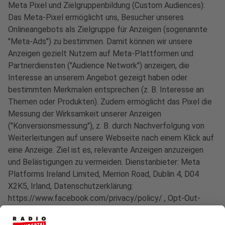
Meta Pixel und Zielgruppenbildung (Custom Audiences):
Das Meta-Pixel ermöglicht uns, Besucher unseres
Onlineangebots als Zielgruppe für Anzeigen (sogenannte
"Meta-Ads") zu bestimmen. Damit können wir unsere
Anzeigen gezielt Nutzern auf Meta-Plattformen und
Partnerdiensten ("Audience Network") anzeigen, die
Interesse an unserem Angebot gezeigt haben oder
bestimmten Merkmalen entsprechen (z. B. Interesse an
Themen oder Produkten). Zudem ermöglicht das Pixel die
Messung der Wirksamkeit unserer Anzeigen
("Konversionsmessung"), z. B. durch Nachverfolgung von
Weiterleitungen auf unsere Webseite nach einem Klick auf
eine Anzeige. Ziel ist es, relevante Anzeigen anzuzeigen
und Belästigungen zu vermeiden. Dienstanbieter: Meta
Platforms Ireland Limited, Merrion Road, Dublin 4, D04
X2K5, Irland, Datenschutzerklärung:
https://www.facebook.com/privacy/policy/ , Opt-Out-
Möglichkeiten: https://www.facebook.com/settings