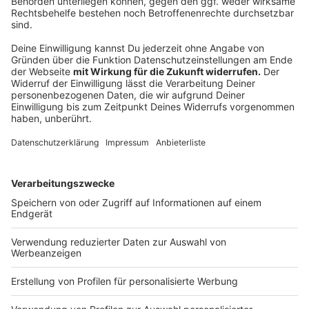
Die Daten werden von nacamar ausschließlich zum Zweck
der technischen Leistungserbringung und für statistische
Auswertungen eingesetzt, um damit den Service zu
optimieren. Die Protokolldaten können von nacamar auch
nachträglich herangezogen werden, um zu überprüfen,
wenn aufgrund konkreter Anhaltspunkte der berechtigte
Verdacht einer rechtswidrigen Nutzung besteht.
Rechtsgrundlage ist Art. 6 Abs. 1 lit. f DSGVO. Wir haben
ein berechtigtes Interesse daran, die von Ihnen
angefragten Streams in hoher Qualität und größtmöglicher
Sicherheit abzuspielen.
Weitere Informationen zum Datenschutz von nacamar
finden Sie unter http://www.nacamar.de/privacy
Darüber hinaus werden die oben genannten Serverlogfiles
in pseudonymisierter Form an unseren
Rahmenprogrammanbieter, die radio NRW GmbH, Essener
Str. 55, 46047 Oberhausen, weitergeleitet.