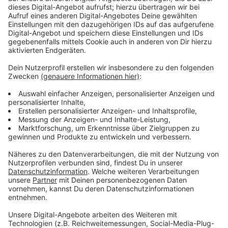
Daten vorgenommen wird, erfolgt dies zur Erfüllung eines
Vertrags (Art. 6 Abs. 1 b) DSGVO) bzw. weil die
Verarbeitung zu Wahrung der berechtigten Interessen
erforderlich ist (Art. 6 Abs. 1 f) DSGVO). Sofern in den
Embeds Social Media Postings verwendet werden, nutzt
dpa-infocom immer diejenigen Embed-Optionen, die ein
Tracking der Nutzerdaten nach Angaben der jeweiligen
Social Media Plattform weitgehend unterbinden. Diese
Datenverarbeitungen erfolgen jeweils zur Wahrung unserer
berechtigten Interessen an der Optimierung und dem
wirtschaftlichen Betrieb unserer Website und beruhen auf
der Rechtsgrundlage des Art. 6 Abs. 1 f) DSGVO.
Nähere Informationen der Social Media Plattformen finden
Sie etwa hier:
https://dev.twitter.com/web/overview/privacy oder hier
https://support.google.com/youtube/answer/171780?
hl=en