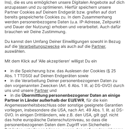
§ 15 Audiostreams
Auf dieser Webseite wird ein Livestream des
Radioprogramms angeboten. Die Aussendung der Inhalte
erfolgt durch die nacamar GmbH, Prinzenallee 11, 40549
Düsseldorf. Im Rahmen dessen erhält nacamar durch die
Nutzung des Streams erzeugte Serverlogfiles. Diese
beinhalten folgende Zugriffsdaten:
(1) Streamname/Version
(2) IP-Adress
(3) Zeit des Abrufs
(4) Dauer des Abrufs = übertragene Datenmenge
(5) Referrer URL (die zuvor besuchte Seite)
(6) Betriebssystem/Browsertyp/Web-Playertyp