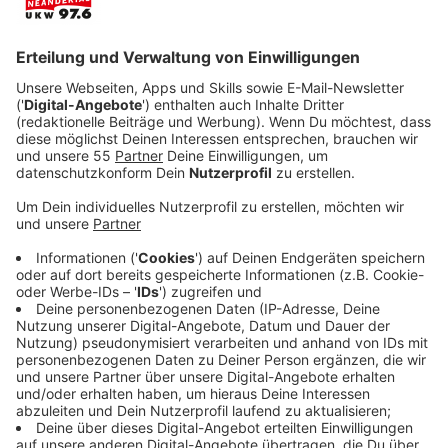
§ 14 DPA-Liveblog
Von Fall zu Fall setzen wir Liveblogs der dpa-infocom
GmbH, Hamburg, ein („dpa-Live“). Die dpa-infocom GmbH
bietet uns dabei einen einbettbaren Inhalt („Embed“) an,
den wir in unsere Website einbauen. dpa-infocom GmbH
produziert die Embeds mittels einer Software der Firma
Sourcefabric, Berlin, die die Embeds auch im Auftrag der
dpa-infocom hostet. Der Dienstleister speichert
personenbeziehbare Daten nur in Form der so genannten
IP-Adresse und nur für kurze Zeit in Zugriffsprotokollen,
um den Betrieb der Systeme sicherzustellen - zum
Beispiel, um Störungen zu erkennen und Störer
abzuwehren. Alle diese Systeme befinden sich innerhalb
der EU. In einigen Fällen werden diese Zugriffsprotokolle
weiterverarbeitet, dabei werden die IP-Adressen als erster
Verarbeitungsschritt gelöscht, so dass im weiteren Verlauf
keine personenbezogenen Daten mehr vorhanden sind.
Soweit eine kurzzeitige Verarbeitung personenbeziehbarer