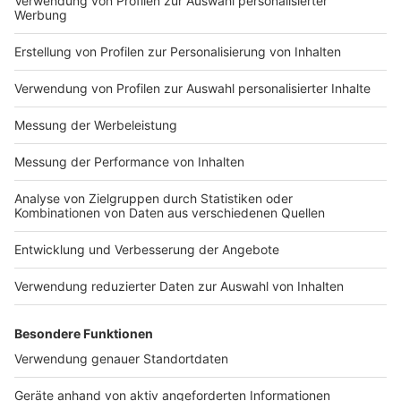
Pseudonymisiert heißt, dass die Daten von radio NRW nicht
ausgelesen werden können (ein Personenbezug kann nicht
hergestellt werden). Die radio NRW GmbH leitet diese
pseudonymisierten Daten zur Reichweitenermittlung an die
Media- Micro-Census GmbH, Am Weingarten 25, 60487
Frankfurt am Main weiter. Dies geschieht auf Grundlage
von Art. 6 Abs. 1 lit. f DSGVO. Es besteht ein berechtigtes
Interesse daran, die Reichweite unseres Programms
statistisch auswerten zu lassen.
AdsWizz-Tracking
Auf unserer Webseite sind Dienste von AdsWizz Inc., 487A
S El Camino Real, San Mateo, CA 94402, USA, eingebunden.
Dieser Dienstleister ist von unserem Werbevermarkter
RMSi Radio Marketing Service interactive GmbH,
Moorfuhrtweg 17, 22301 Hamburg (RMSi) ausgewählt und
eingesetzt worden. Gemeinsam mit der RMSi sind wir für
die daraus resultierende Datenverarbeitung verantwortlich
und nutzen Ihre Daten zur Analyse des