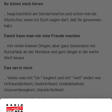
Ihr könnt mich hören
... hauptsächlich am Sendertelefon und schon mal als
Glücksfee, wenn ich Euch sagen darf, daß Ihr gewonnen
habt
Damit kann man mir eine Freude machen
... mit vielen kleinen Dingen, aber ganz besonders mit
Kurzurlaub an der Nordsee und gern länger in die weite
Welt hinaus
Das nervt mich
... Vieles was mit "Un-" beginnt und mit "-keit" endet wie
Unfreundlichkeit, Unehrlichkeit, Undankbarkeit,
Unzuverlässigkeit, Unpünktlichkeit ...
Was ich außer Radio Neandertal unbedingt zum Leben
brauche