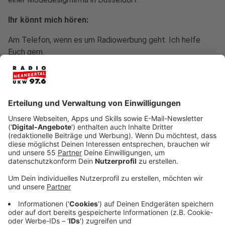
Ihr könnt mich hören:
Am Telefon, wenn es um Radiowerbung geht. Ich helfe
Euch gern.
Damit kann man mir eine Freude machen:
Mit Sonnenschein, Blumen, netten Worten, einem Lächeln
und kleinen Überraschungen.
Das nervt mich:
Schlechte Laune, Unpünktlichkeit, Unwahrheit, zu viel
Regen.
Was ich außer Radio Neandertal unbedingt zum Leben
brauche:
Meine Familie, Freunde, guten Wein, Achterbahnen, gute
Musik.