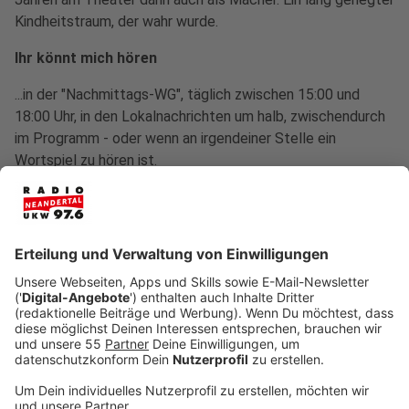
Kindheitstraum, der wahr wurde.
Ihr könnt mich hören
...in der "Nachmittags-WG", täglich zwischen 15:00 und
18:00 Uhr, in den Lokalnachrichten um halb, zwischendurch
im Programm - oder wenn an irgendeiner Stelle ein
Wortspiel zu hören ist.
Damit kann man mir eine Freude machen
Mit leckerem Essen, netten Worten, gutem Humor,
Kreativität, Vertrauen, schönen gemeinsamen Momenten,
musikalischen Perlen, Urlaub am Meer - und: mit dem Radio!
Das nervt mich
Volle und verspätete Züge, Intoleranz, Geringschätzung,
Lärm.
Was ich außer Radio Neandertal unbedingt zum Leben