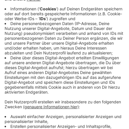
brauche
Musik, Radio, Freunde, Ruhe, gutes Essen, Mettbrötchen,
Zeit am Meer.
Das höre ich außer dem besten Mix
Am liebsten Musik aus den Bereichen Pop, Rock, Soul,
Elektro oder Alternative. Besonders gerne Songs aus den
90ern und frühen 2000ern - also die Musik, mit der ich
aufgewachsen bin. Es darf aber auch sehr gerne Jazz oder
Klassik sein.
Nach der Sendung
...kann ich einfach nicht vom Radio lassen. Und wenn doch,
dann bin ich gerne an Rhein, Ruhr und dem Meer unterwegs,
bringe Freunde und Kollegen mit Wortspielen zum Lachen
(gut, es ist mehr fassungsloses Kopfschütteln) oder freue
mich, wenn es irgendwo mal schöne Schuhe in Übergröße