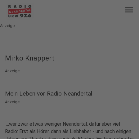
menu
Anzeige
Mirko Knappert
Anzeige
Mein Leben vor Radio Neandertal
Anzeige
...war zwar etwas weniger Neandertal, dafür aber viel
Radio: Erst als Hörer, dann als Liebhaber - und nach einigen
Jahren am Theater dann auch als Macher. Ein lang gehegter