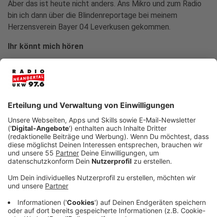
Aber das ist heute nicht anders. Ans Mikro und zum Radio
bin ich dann über die Blindenreportage bei meinem
Herzensverein Bayer 04 Leverkusen gekommen.
Ihr könnt mich hören
In den Nachrichten und wenn wir uns bei einer Umfrage auf
der Straße treffen.
Damit kann man mir eine Freude machen
Mit leckerem Essen, einem Trip nach London oder einfach
mit einem entspannten Spaziergang im Regen.
Das nervt mich
Autofahrer, die im Kreisverkehr links blinken.
Was ich außer Radio Neandertal unbedingt zum Leben
brauche
Freunde, Kaffee und Fußball.