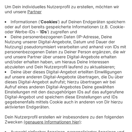
Anzeige
Konkret zwischen Ellscheider Straße in Haan und
Hackberger Straße in Erkrath. Bis zum 22. März sollen
die Arbeiten durch sein. Ein Stück weiter in Richtung
Autobahn ist ein Abschnitt der Straße gerade auch
schon wegen anderer Bauarbeiten gesperrt, die da seit
Montag laufen. Dort werden sie noch bis November
dauern. Straßen.NRW erneuert die Fahrbahn und den
Radweg der Gruitener Straße.
Anzeige