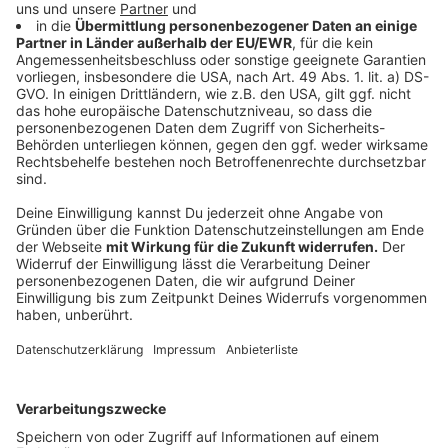
wie früher. Damals konnten es die meisten kaum
abwarten, endlich Autofahren zu können. Mittlerweile
sei beispielsweise ein neues Handy eher ein Must-
have. Laut TÜV Nord müssen auch deutlich mehr
Prüfungen kurzfristig abgesagt werden, weil
Fahrschüler beispielsweise die Prüfgebühr nicht
bezahlt haben oder ihre Brille vergessen.
Anzeige
Fahrprüfer in Rente sollen zurückgeholt
werden
Anzeige
Man versuche bereits dagegen zusteuern, indem
Fahrprüfer, die bereits in Rente sind, wieder
zurückgeholt werden. Auch Mitarbeiter, die beim TÜV