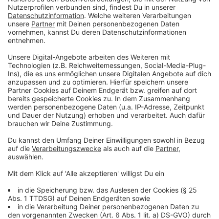
Verzögerungen sorgen
Anzeige
Laut
TÜV Nord
gibt es einige Gründe, die aktuell zu
den langen Wartezeiten führen. Beispielsweise der
TÜV selbst ist von Streiks betroffen gewesen. Zudem
würden die Durchfallquoten bei Fahrprüfungen immer
weiter steigen. Demnach sind vor zehn Jahren 31
Prozent aller Prüflinge durch ihre Führerscheinprüfung
gerasselt. Mittlerweile seien es 36 Prozent.
Zurückzuführen sei das auf mehr Verkehrsteilnehmer
im Straßenverkehr. Außerdem würden Autos immer
moderner und komplizierter. So wird den Fahrschülern
das Fahren erschwert.
Aber den Prüfern fällt laut TÜV auf, dass die
Motivation bei den Prüflingen nicht mehr so hoch ist,