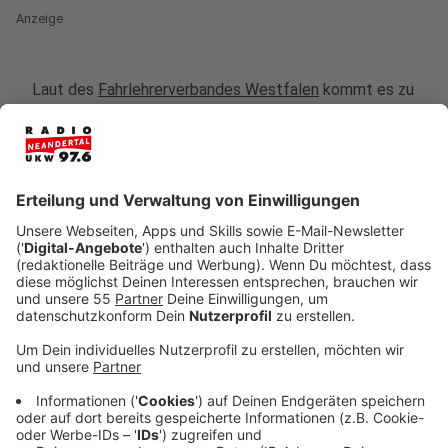
Anzeige
Laut des
Fahrlehrerverbandes Westfalen
kommt es zu
Verschiebungen von bis zu vier Wochen. Von Region zu
Region gibt es dabei allerdings große Unterschiede.
Sobald ein Fahrlehrer merkt, dass ein Fahrschüler
langsam bereit ist für die Prüfung, meldet er mit einem
Vorlauf von knapp drei Wochen einen Wunschtermin
beim TÜV an. Die Verschiebung beginnt aber erst ab
diesem Wunschtermin. Teilweise kann es also bis zu
neun Wochen dauern, bis der Fahrschüler letztendlich
auch geprüft wird.
Anzeige
Kostenfaktor muss mitbeachtet werden
Anzeige