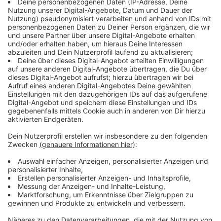
Das heißt im Umkehrschluss aber nicht nur, dass lange
Wartezeiten, sondern in einigen Fällen auch hohe
Kosten, in Kauf genommen werden müssen. Denn
sollte sich eine Prüfung um mehrere Wochen
verschieben, muss der Schüler noch mehr Fahrstunden
in Anspruch nehmen, als eigentlich nötig. Ansonsten
würde man vieles wieder verlernen, heißt es vom
Fahrlehrerverband. Mit ein oder zwei Fahrstunden kurz
vor der Prüfung ist es damit nicht getan. Der Verband
empfiehlt zwei Fahrstunden pro Woche. Je nach
Verschiebung bedeutet das bis zu 400 Euro an
Mehrkosten.
Anzeige
TÜV Nord: Welche Gründe für die