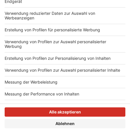
eigentlich in anderen Bereichen arbeiten, würden
mittlerweile als Fahrprüfer eingesetzt. Ob sich das
Problem in Zukunft bessern oder vielleicht sogar
verschlechtern wird, könne man aber nicht sagen.
Autor: Niklas Lünebach
Anzeige
Anzeige
Anzeige