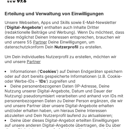
Platzierung erreichen. Worum es bei der "Paper Wings
2022" ging? Ganz simpel und einfach: Die Teilnehmer
müssen nur ein einfaches A4-Blatt Papier so weit, so
lang und so kunstvoll wie möglich durch die Luft
segeln lassen. In den Kategorien "Distanz", "Flugdauer"
und "Aerobatics" wurden Weltmeister ermittelt. Die
nächste Weltmeisterschaft findet im Jahr 2025 mit.
Alexander Schwarz möchte dann wieder dabei sein.
Anzeige
Anzeige
Die Ohrfeigen-Meisterschaften
Anzeige