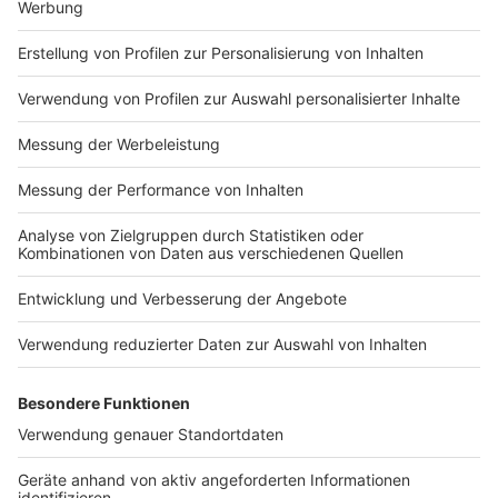
war. Ihren Angaben zufolge war es das aber wert. Na,
dann.
Anzeige
Zehendrücken-WM
Anzeige
Armdrücken kann jeder, habt ihr auch schon mal
Zehendrücken gemacht? Es klingt genauso komisch
wie anstrengend. Und doch gibt es auch bei so einem
kuriosen Wettbewerb eine Weltmeisterschaft. Die
"Toe Wrestling Championship" findet 2023 in einem
kleinen Örtchen namens Ashbourne in der Mitte
Englands
in der "Haig Bar" statt. Ob Teilnehmer
aufgrund von bestimmten Gerüchen disqualifiziert