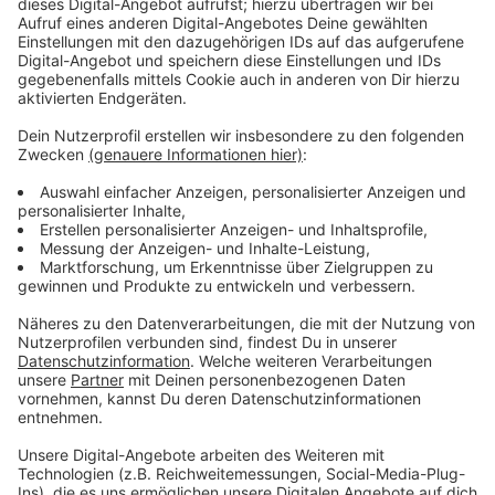
©
Slap Fighting Championship (SFC)
Anzeige
Dass man jemandem eine Ohrfeige verpasst, ist
eigentlich nie ein gutes Zeichen. Dass man damit aber
auch Ruhm und Ehre erlangen kann, zeigt de "Slap
Fighting Championship", die es seit ein paar Jahren
gibt. Große, muskelbepackte Männer schlagen sich
gegenseitig mit der flachen Hand ins Gesicht, bis einer
k.o. geht. Sachen gibts. Wie das aussieht, könnt ihr
euch hier anschauen. Es gibt übrigens auch
Frauenwettbewerbe. Den Ursprung hat dieser
Wettbewerb in Polen.
Anzeige