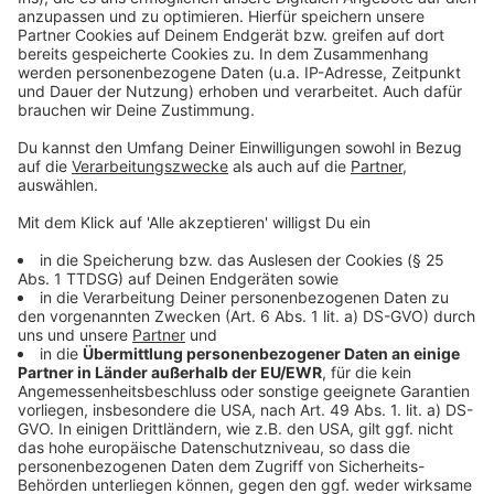
Wir benötigen Ihre
Zustimmung, um den YouTube
Video-Service zu laden!
Wir verwenden einen Service eines
Drittanbieters, um Videoinhalte
einzubetten. Dieser Service kann
Daten zu Ihren Aktivitäten
sammeln. Bitte lesen Sie die
Details durch und stimmen Sie der
Nutzung des Service zu, um dieses
Video anzusehen.
Mehr Informationen
Große, muskelbepackte Männer schlagen sich
gegenseitig mit der flachen Hand ins Gesicht, bis einer
Akzeptieren
k.o. geht. Sachen gibts. Wie das aussieht, könnt ihr
powered by
Usercentrics Consent
euch hier anschauen.
Management Platform