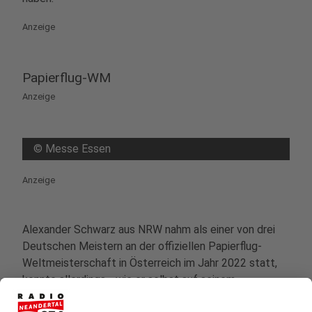
powered by
Usercentrics Consent
Anzeige
Management Platform
Papierflug-WM
Anzeige
©
Messe Essen
Anzeige
Alexander Schwarz aus NRW nahm als einer von drei
Deutschen Meistern an der offiziellen Papierflug-
Weltmeisterschaft in Österreich im Jahr 2022 statt,
konnte allerdings - wie er selbst auf seinem
Instagram-Account erklärt hatte - keine Top-