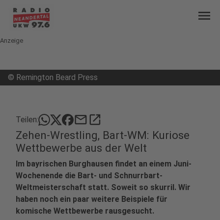
menu
Anzeige
©
Remington Beard Press
mail
open_in_new
Teilen:
Zehen-Wrestling, Bart-WM: Kuriose
Wettbewerbe aus der Welt
Im bayrischen Burghausen findet an einem Juni-
Wochenende die Bart- und Schnurrbart-
Weltmeisterschaft statt. Soweit so skurril. Wir
haben noch ein paar weitere Beispiele für
komische Wettbewerbe rausgesucht.