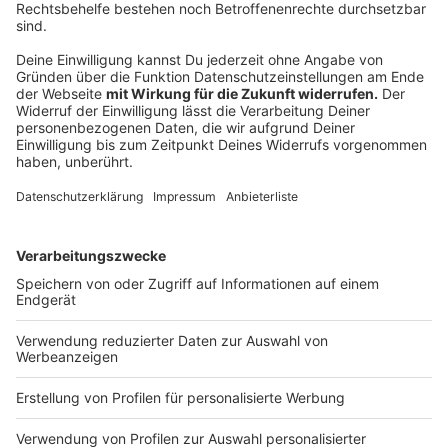
Anzeige
Einem Stück Käse einen steilen Hügel
herunterlaufen
Anzeige
Diese Tradition besteht den Angaben zufolge schon
seit über 500 Jahren. In Gloucester, im Westen
Englands, laufen Menschen einem Stück Käse einen
sehr steilen Hügel hinunter. Prellungen, Brüche,
Gehirnerschütterungen und weitere Verletzungen sind
dabei fast schon vorprogrammiert. Am letzten Montag
im Mai findet dieser Wettbewerb statt.
Der schnellste
Mann oder die schnellste Frau
erhält anschließend das
3 bis 4 Kilo schwere Laib Käse als Hauptgewinn. 2023
war dies im Übrigen Delaney Irving aus Kanada, die
nach Zielankunft für eine gewisse Zeit bewusstlos