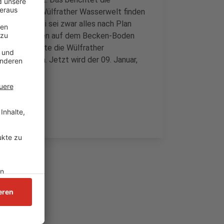
tung. In der Wülfrather Wasserwelt finden
att. Hierbei sei zwar alles nach Plan
 sei ein Schaden auf dem Becken-Boden
gentlich sollte die Wülfrather
der öffnen. Jetzt wird der 09. Januar,