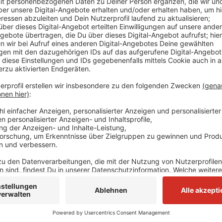
Rheinische Post und beruft sich auf die Stadtverwal
seit einem Monat Wartungs- und Reinigungsarbeiten st
verlaufen. Doch bei einer abschließenden Kontrolle
entdeckt worden. Der muss jetzt repariert werden. Ei
Wasserwelt am kommenden Dienstag (02.01.2024) wie
also eine Woche später, angepeilt.
Anzeige