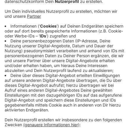
Anzeige
Zwei Polizisten war um kurz nach Mitternacht auf der
Lindenstraße ein Mietwagen aufgefallen. Sie wollten
den Fahrer kontrollieren; der beschleunigte allerdings
und raste davon. Er sei mit bis zu 90 km/h durch
Wülfrath gefahren und habe dabei einige riskante
Abbiegemanöver absolviert, berichtet die Wülfrather
Polizei. Auf dem Ligusterweg hielt der Skoda an; der
Fahrer lief zu Fuß weg, wurde aber wenig später
gefunden. Er sagte aus, er sei geflüchtet, um einer
Strafe wegen des Verstoßes gegen das
Infektionsschutzgesetz und der damit verbundenen
Ausgangssperre zu entgehen.
Anzeige