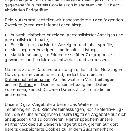
Hochwassern betroffen, besonders stark nach dem
Tief "Bernd" im Jahr 2021.
Anzeige
Diese Angebote informieren bei Gefahr
Anzeige
Hochwasserportal NRW
Hochwasserinformationen über die
Warn-App
NINA
Umweltportal NRW
Hochwasserinformationen über die
MeinePegel-
App
FloodCheck-App