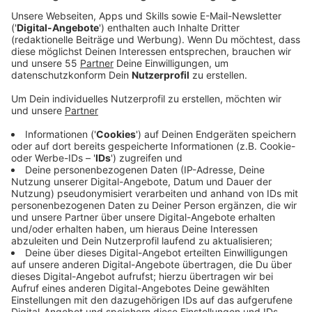
Veröffentlicht:
Montag, 04.11.2024 06:52
Anzeige
Die Basis für dieses Angebot liefert das sogenannte
Pegelnetz des Landesamtes für Natur, Umwelt- und
Verbraucherschutz: Es kann auf derzeit 304 Pegel von
Flüssen in ganz NRW zugreifen. Bis Ende des Jahres
sind weitere Meldepegel geplant. Bürger können sich
via Internet oder Handyapps über Hochwasserstände
informieren. Dazu gehört zum Beispiel die Warn-App
NINA und die App "MeinePegel". Die Apps versenden
entsprechende Warnmeldungen, wenn es zu
gefährlichen Hochwassern kommt. Die
Extremwetterlagen der letzten Monate und Jahre
haben gezeigt, wie wichtig solche Warnsysteme sind.
Auch der Kreis Mettmann war bereits mehrfach von