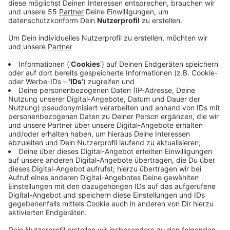
Anzeige
Bei der Feuerwehr habe es den ein oder anderen
Einsatz gegeben, etwa durch Schneebruch. Verletzte
hat es bislang keine gegeben. Die Stadt Wuppertal
etwa ist seit 06:00 Uhr mit allen Streufahrzeugen im
gesamten Stadtgebiet unterwegs. Weil in den
nächsten Sunden weiterer Niederschlag erwartet wird,
bittet die Stadt alle - wenn möglich - das Auto
weiterhin stehen zu lassen. Auch im Nahverkehr gibt es
witterunsbedingt Probleme. Besonders betroffen ist
die Strecke zwischen Duisburg und Essen. Bei der
Rheinbahn und den Bussen der WSW muss mit
Verspätungen gerechnet werden. Die Wuppertaler
Schwebebahn hat ihren Betrieb für heute wegen
vereister Stromschienen eingestellt. Sie konnte heute