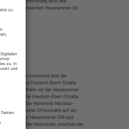
 Westen (Fahrtrichtung Birth und
manner Straße zwischen Hausnummer 26
ung Tönisheide kommend über die
hloßstraße und Friedrich-Ebert-Straße
der Friedrichstraße vor der Hausnummer
 Linien über die Friedrich-Ebert-Straße,
richstraße. Die Haltstelle Nikolaus-
en die Haltstelle Offerstraße auf der
edrichstraße vor Hausnummer 308 und
ngerichtet. Die Haltstellen zwischen der