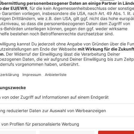
Grünstraße und der Berliner Straße 8 werden in diese
Die Linie
770
aus Heiligenhaus fährt über die Birken
Strecke werden die schon vorhandenen Haltestellte
Die Linie
OV3
fährt von der Mettmanner Straße über
ZOB und zurück. Auf dieser Strecke werden die scho
angefahren. Die Linien
OV6
und
OV7
biegen aus Lang
fahren weiter über die Schloßstraße und Friedrich-E
Langenberg fahren diese Linien über die Friedrich-Eb
Langenberger Straße. Auf dieser Strecke werden di
angefahren.
Anzeige
Haltverbote müssen eingerichtet werden
Anzeige