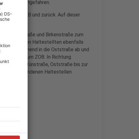
r Zeit nicht angefahren.
straße zum ZOB und zurück. Auf dieser
n angefahren.
 die Heidestraße und Birkenstraße zum
n vorhandenen Haltestellten ebenfalls
enberg kommend in die Oststraße ab und
bert-Straße zum ZOB. In Richtung
ert-Straße, Grünstraße, Oststraße bis zur
e schon vorhandenen Haltestellen