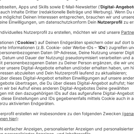
Rund um die Kreuzung werden danach noch die Ampel
voraussichtlich etwa zwei Wochen dauern werden, sa
Vollgesperrt wird zum einen der Willy-Brandt-Platz 
Rheinlandstraße, Berliner Straße und Mettmanner St
Busverkehr werden eingerichtet. Wer sich auskennt, 
umfahren.
Anzeige
Welche Straßen(abschnitte) werden vollges
Anzeige
Die Vollsperrung erfolgt in Richtung Süden (Fahrtric
Ebert-Straße Haus 1, in Richtung Norden (Fahrtrichtu
Richtung Osten (Fahrtrichtung Langenberg) erfolgt d