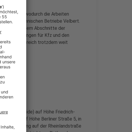
n erneuert, wodurch die Arbeiten
gen die Technischen Betriebe Velbert.
selbst, außerdem Abschnitte der
raße. Umleitungen für Kfz und den
sollte den Bereich trotzdem weit
perrt?
htung Tönisheide) auf Höhe Friedrich-
ng Essen) auf Höhe Berliner Straße 5, in
ie Vollsperrung auf der Rheinlandstraße