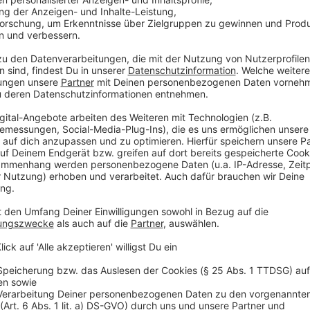
vor der Kreuzung Mettmanner Straße und in Richtung
Heiligenhaus) in Höhe Rheinlandstraße 6. Die Mett
und 45 liegt innerhalb der Vollsperrung.
Anzeige
Buslinien werden umgeleitet
Anzeige
Die Linien
649
,
746
,
747
und
SB66
werden aus Richt
Friedrichstraße, Langenberger Straße, Oststraße, Sc
zum ZOB umgeleitet. Eine Ersatzhaltstelle wird auf 
269 eingerichtet. In Richtung Tönisheide fahren diese
Grünstraße, Oststraße, Langenberger Straße und Fried
Ehlen-Gymnasium entfällt. Angefahren wird stattdess
Grünstraße. Im weiteren Verlauf werden auf der Fri
gegenüber vor Hausnummer 297 Ersatzhaltestellen ei