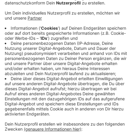
Veröffentlicht:
Samstag, 02.09.2023 09:57
Anzeige
NRW-Bauministerin Scharrenbach hat dem LVR einen
Förderbescheid in Höhe von rund 76 Millionen Euro
übergeben. Das Geld kommt aus dem
Wiederaufbaufonds des Landes - und soll unter
anderem den LVR-Kliniken Langenfeld und Düsseldorf
zugute kommen. Der Großteil der Mittel soll in den
Wiederaufbau der Paul-Klee-Schule investiert werden.
Die Förderschule wurde bei der Flutkatastrophe 2021
von allen zum Landschaftsverband gehörenden
Liegenschaften am schwersten getroffen. Sie muss
neu gebaut werden.
Anzeige