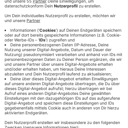
Veröffentlicht:
Dienstag, 23.06.2020 14:40
Anzeige
Seit einigen Wochen wird aber wieder nach der
normalen Taktung gefahren. Mittlerweile liege man
wieder bei über 50 Prozent des Normalverkehrs, sagte
uns eine Rheinbahnsprecherin.
In den Bussen und Stadtbahnen der Rheinbahn würden
sich zudem fast alle Fahrgäste an die Maskenpflicht
halten. Wenn Kunden ohne Maske einsteigen wollen,
werden sie von den Rheinbahnmitarbeitern auf die
Pflicht hingewiesen. Wer sich nicht an sie hält, darf
nicht mitfahren oder wird gebeten, den
Haltestellenbereich zu verlassen. Um das
durchzusetzen, kann die Rheinbahn bei Bedarf die
Polizei und das Ordnungsamt hinzuziehen.