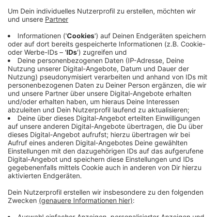
Anzeige
Die Polizei habe die Schlägerei aufgelöst. Ein
Tatverdächtiger habe unter anderem Reizgas
versprüht. Acht Menschen hatten danach gereizte
Atemwege und Augen. Es gab eine Festnahme und
Anzeigen wegen Landfriedensbruch und Verstößen
gegen das Betäubungsmittelgesetz. Schon in der
Nacht zu Sonntag hatte es eine Auseinandersetzung
zwischen mehreren Männern und der Polizei gegeben.
Drei Polizisten waren dabei verletzt worden.
Anzeige