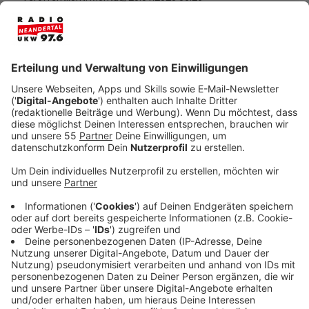
Anzeige
In der Nacht auf Sonntag (19.01.) habe ein mit Mütze
und Schal maskierter Mann in einem Wettbüro an der
Hauptstraße in Heiligenhaus eine Schusswaffe
gezogen und Geld gefordert. Eine Mitarbeiterin habe
eine fünfstellige Summe herausgegeben. Nur wenige
Stunden später wurde der Polizei dann in Velbert an
der Lohbachstraße ein weiterer Raub auf ein Wettbüro
gemeldet. Ein vermummter Täter habe dort eine
Mitarbeiterin mit einem Messer bedroht und mehrere
hundert Euro erbeutet.
Die Polizei fragt: Wer hat die Taten möglicherweise
beobachtet oder kann mit sonstigen Hinweisen die
Ermittlungen der Polizei unterstützen? Hinweise