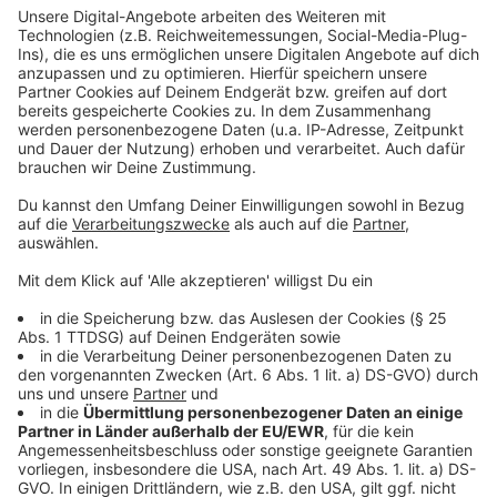
Winterjacke, eine dunkle Hose sowie orangefarbene
Handschuhe
Anzeige
Täterbeschreibung zum Räuber aus Velbert:
Anzeige
- männlich
- circa 25 Jahre alt
- schlanke Statur
- etwa 1,65 Meter groß
- dunkel gekleidet
- trug schwarze Handschuhe sowie eine schwarze-