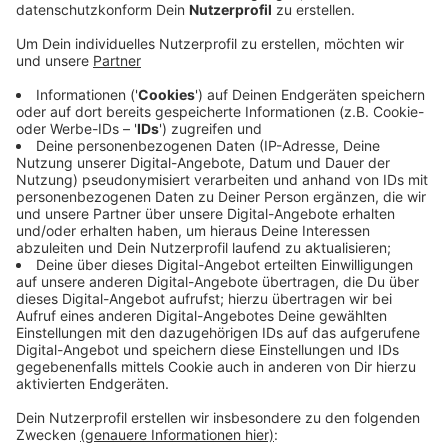
Anzeige
Wie eine Recherche der Westdeutschen Allgemeinen
Zeitung zeigt, bauen immer mehr Banken ihre
Geldautomaten ab. Der Grund ist vor allem die Gefahr
durch Automatensprenger. Gerade hier bei uns
schlagen die aus den Niederlanden operierenden
Banden besonders häufig zu - oft mit verheerenden
Schäden an den Gebäuden. In Absprache mit den
Sicherheitsbehörden werden manche besonders
gefährdete Standorte deshalb vorsorglich
geschlossen, berichtet die WAZ. Andere Automaten
fallen durch Filialschließungen weg oder sind nachts
für Kunden nicht mehr erreichbar. Allein die Sparkasse
im Rheinland hat demnach seit 2015 hunderte
Geldautomaten hier in der Region aufgegeben.
Anzeige