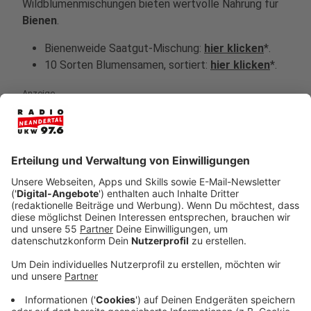
Wildblumenmischungen bieten wertvolle Nahrung für
Bienen
.
Bienenweide Saatgut-Mischung:
hier klicken
*.
10 Sorten Blumensamen, sortiert:
hier klicken
*.
Anzeige
2. Wilde Ecken im Garten zulassen
Anzeige
Nicht jeder Bereich im Garten muss perfekt gepflegt
sein. Gerade
Wildbienen
und andere Insekten
profitieren von kleinen „wilden Ecken“, in denen Gräser
wachsen dürfen, verblühte Pflanzen stehen bleiben
oder sich Totholz und Laub sammeln. Dort finden viele
Arten wichtige Rückzugsorte, Nahrung und Nistplätze.