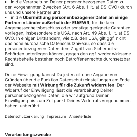
5. Regionale Imker unterstützen
Anzeige
©
Maridav | AdobeStock_249441675
Weltbienentag: Imker bei der Arbeit
Anzeige
Durch den Kauf von regionalem Honig unterstützt ihr
nachhaltige Imkerei. Hier könnt ihr euren Honig ganz
entspannt online bestellen und so die deutschen
Imker unterstützen:
"Echter deutscher Blütenhonig" (2x500g):
hier
klicken
*
"Echter deutscher Waldhonig" (2x500g):
hier