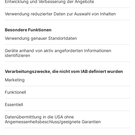
Bedeutung der Bestäuber, sondern auch daran, wie
wichtig ein nachhaltiger Umgang mit unserer Umwelt
für kommende Generationen ist.
Anzeige
©
Camalia MN | AdobeStock_1889357184
Weltbienentag: Blumenwiese
Anzeige
Anzeige