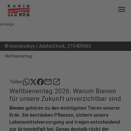
menu
Anzeige
©
kosolovskyy | AdobeStock_215409363
Weltbienentag
mail
open_in_new
Teilen:
Weltbienentag 2026: Warum Bienen
für unsere Zukunft unverzichtbar sind
Bienen
gehören zu den wichtigsten Tieren unserer
Erde. Sie bestäuben Pflanzen, sichern unsere
Lebensmittelversorgung und tragen entscheidend
zur Artenvielfalt bei. Genau deshalb rückt der