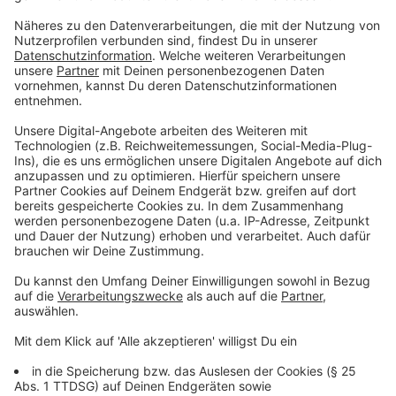
©
jbphotographylt | AdobeStock_116011327
Weltbienentag: Insektenhotel
Anzeige
Mit einem Insektenhotel schafft ihr Nistmöglichkeiten
für
Wildbienen
.
Premium Bienenhotel mit Metalldach:
hier
klicken
*.
günstigere Version:
hier klicken
*.
Insektenhotel mit Erdspieß (78cm) :
hier klicken
*.
XL Insektenhotel mit Erdspieß (151cm) :
hier
klicken
*.
XXL Insektenhotel stehend:
hier klicken
*.
Anzeige