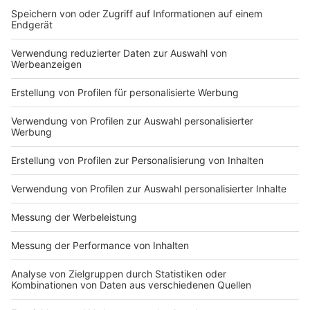
klicken
*
"Echter deutscher Rapshonig" (2x500g):
hier
klicken
*.
Anzeige
Weltbienentag und Nachhaltigkeit
Anzeige
Bienen
stehen symbolisch für ein funktionierendes
Ökosystem – und dafür, wie eng Natur, Landwirtschaft
und unser Alltag miteinander verbunden sind. Ihr
Schutz ist deshalb nicht nur eine Aufgabe für Imker
oder Umweltorganisationen, sondern ein gemeinsames
Thema, das jeden betrifft.
Der
Weltbienentag
erinnert damit nicht nur an die