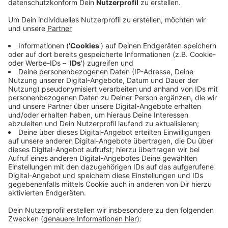
Anzeige
In Wülfrath startet am Kirchplatz zum 48. Mal der
Herzog-Wilhelm-Markt. In Hilden und in Langenfeld
starten die Weihnachtsmärkte.
Heute Nachmittag (16 Uhr) öffnet auch die
Eislaufbahn im Monheimer Sternenzauber. Auf dem
Eierplatz können alle kostenlos Schlittschuh fahren,
daneben steht das Winter-Chalet, wo man sich mit
Glühwein oder Winterpunsch aufwärmen kann.
Hier
findet ihr eine Übersicht der Weihnachtsmärkte.
Anzeige