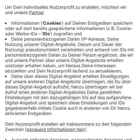
Anzeige
In einem ersten Teilabschnitt geht es
Medienberichten zu Folge um ein gut zwei Kilometer
langes Straßenstück hinter der A46-Abfahrt "Zentrum"
bis zum Beginn der Corneliusstraße. Auf der
zweispurigen Straße, die auch viele Pendler nutzen,
soll dann nur noch eine Fahrbahn für Autos frei sein.
Die Umweltspur wäre reserviert für Busse, Taxen,
Fahrgemeinschaften, Fahrräder und Elektro-Fahrzeuge.
Anzeige