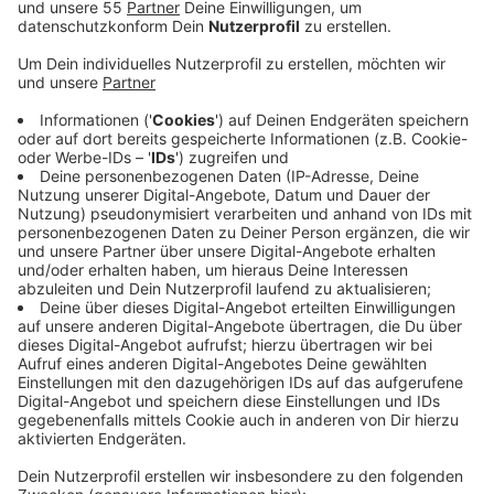
Rath Mitte und Essen Hauptbahnhof. Hier wird die
S6 im Juli abends und nachts mehrmals durch
Busse ersetzt, teilt die Deutsche Bahn mit.
Veröffentlicht:
Sonntag, 30.06.2024 08:51
Anzeige
Das erste Mal wird das morgen Abend (01.07.), ab
etwa 19:30 Uhr der Fall sein. Ab dann fällt die S6 bis in
die Nacht auf Donnerstag (03./04.07.) aus. Mitte Juli
will die Bahn die Gleisabeiten fortsetzen.
Mehr Infos: