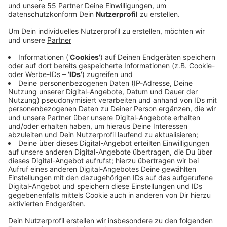
Anzeige
Das Heiligenhauser Weinfest beginnt dieses Jahr
schon am Donnerstag (11.Juli), einen Tag früher als
sonst. Das hatten sich die Besucher, aber auch die
Winzer gewünscht. Damit startet das Fest auf dem
Basildonplatz zum ersten Mal schon einen Tag früher,
heißt es von der Stadt Heiligenhaus. 7 Winzer aus den
Anbauregionen Mosel, Nahe, Rheinhessen und der
Pfalz kommen auf den Basildonplatz. Durch den
vorgezogenen Start endet das Fest damit auch schon
am Samstagabend.
Die Weinfestzeiten:
Donnerstag, 11. Juli von 18 bis 23 Uhr (last call)
Freitag, 12. Juli von 17 bis 23 Uhr (last call)