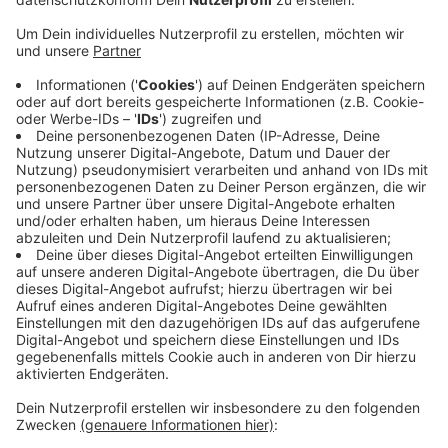
Anzeige
Der Verkehrsverbund Rhein-Ruhr hat eine Aktion für
alle Abo-Kunden gestartet. Für sie gilt ihr Ticket an
allen Wochenenden im September und Oktober in ganz
Nordrhein-Westfalen. Also auch über die Grenzen des
VRR-Gebiets hinaus. Die Aktion gilt außerdem auch am
03. Oktober und während der Herbstferien, heißt es
vom Verkehrsverbund. Auch die Mitnahmeregelungen
werden so angepasst, dass zum Beispiel eine ganze
Familie mit drei Kindern mit nur einem Ticket
auskommt.
Anzeige