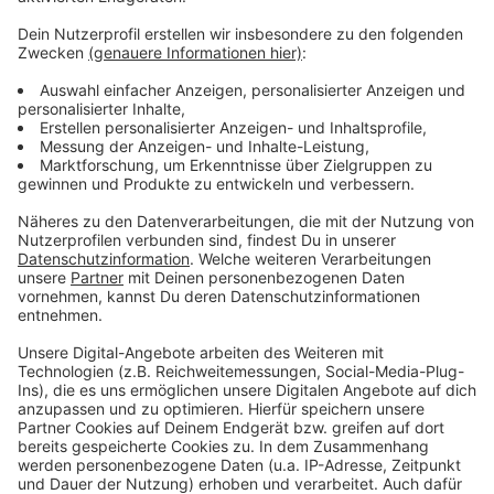
Es gibt diese Dinge im Leben, die können uns zur
Weißglut treiben. Bahnstreiks. Plötzlicher Schneefall.
Eiskratzen am frühen Morgen. Leute, die nicht
Autofahren können. Menschen, die seltsame Wörter
benutzen. Wo andere sich vor Verzweiflung das
Gesicht bis zum Bauchnabel ziehen oder ihren Kopf
gegen die Wand hauen wollen, geht in eben diesem
Kopf von Laura Potting ein Karussell los. Irgendwo
zwischen wirren Gedanken und scharfer
Alltagsbeobachtung. Ein bisschen ausgeflippt,
meistens bunt und nie ganz ernst gemeint.
Anzeige
Anzeige