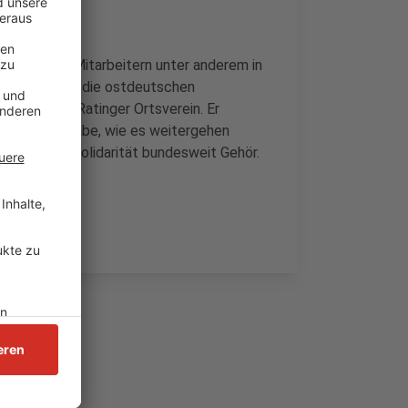
r als 13.000 Mitarbeitern unter anderem in
 dass nur noch die ostdeutschen
en, so der Ratinger Ortsverein. Er
ch gesucht habe, wie es weitergehen
re die Volkssolidarität bundesweit Gehör.