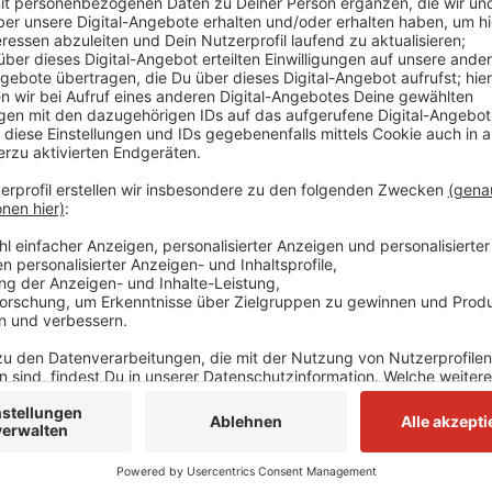
Anzeige
In ganz Deutschland ist die Volkssolidarität mit meh
Kitas und Pflegeeinrichtungen aktiv. Es sei geplant,
Landesverbände Mitglied im Gesamtverband sein könn
kritisiert, dass der Gesamtverband nicht das Gesprä
könnte. Als rein ostdeutscher Regionalverband verlie
Anzeige