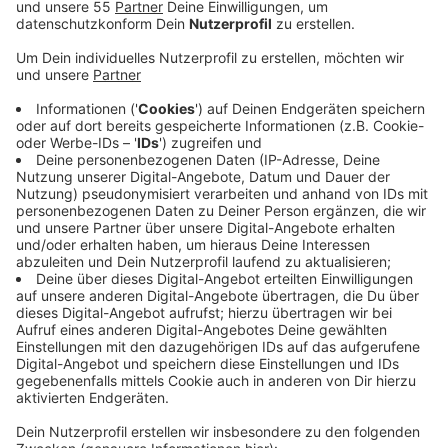
Anzeige
Geht in der Kreisleitstelle ein Notruf zu einem Herz-
Kreislauf-Stillstand oder zu Bewusstlosigkeit ein,
alarmiert die Leitstelle den Rettungsdienst aber auch
die Mobilen Retter. Auch auf den Handys der über 700
Ehrenamtlichen geht über eine App ein Alarm ein, wenn
sie sich in der Nähe des Einsatzortes befinden. Dann
können sie sofort zum Notfall ausrücken und
lebensrettende Maßnahmen einleiten, bis der
Rettungsdienst eintrifft.
Wer teilnehmen kann und wie das geht: Hier gibts die
Infos
.