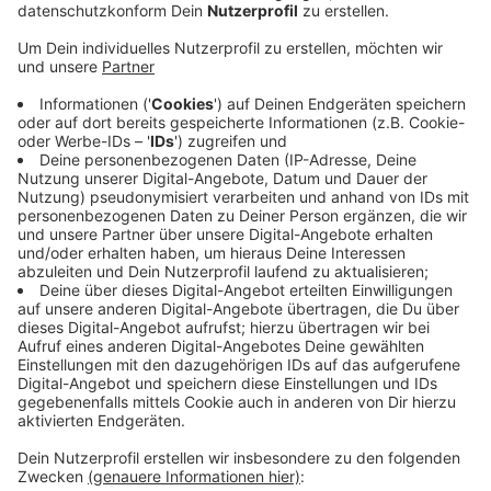
appelliert.
Veröffentlicht:
Freitag, 26.02.2021 14:15
Anzeige
Er bitte, sich weiterhin an die vorgegebenen
Maßnahmen zur Eindämmung des Coronavirus zu
halten. Man sei auf dem richtigen Weg, aber die Zahlen
gingen vor allem wegen der Mutationen wieder hoch,
sagt Lukrafka. Was man bisher erreicht habe, dürfe
man nicht verspielen. Damit meint Lukrafka auch die
vielen Corona-Verstöße, die die Ordnungsämter in allen
Städten des Kreises festgestellt hatten. Wolle man
die Pandemie bekämpfen, gebe es aber zu den
bekannten Regeln keine Alternative, sagt Lukrafka.
Anzeige