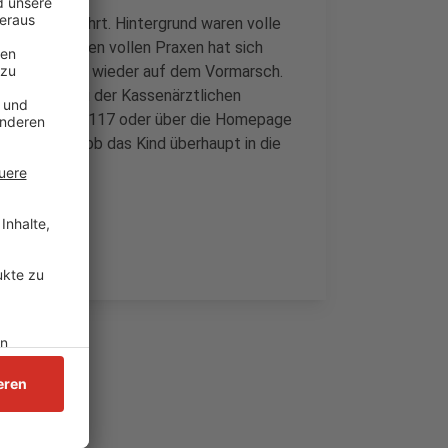
ie eingeführt. Hintergrund waren volle
gefahr. An den vollen Praxen hat sich
ngskrankheiten wieder auf dem Vormarsch.
hstunden bei der Kassenärztlichen
ie Hotline 116 117 oder über die Homepage
ätzen ein, ob das Kind überhaupt in die