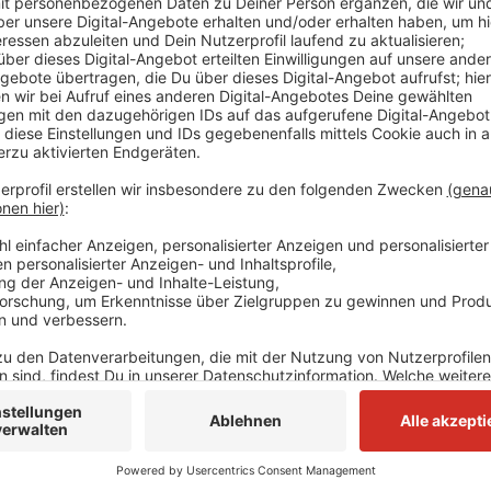
Zum ersten Mal wurde sie während der Corona-Pandem
Wartezimmer und die damit einhergehende Infektions
nichts geändert, und jetzt zum Herbst sind Erkältu
Ab morgen können Eltern deshalb wieder Videosprec
Vereinigung Nordrhein vereinbaren. Das geht über d
der KVNO. Ärzte klären dann die Symptome ab und sch
Praxis muss oder einfach so zuhause bleiben kann.
Anzeige