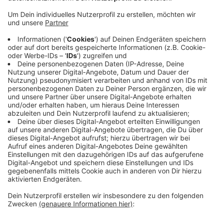
Anzeige
Viele städtische Kitas werden geschlossen bleiben,
außerdem rechnet ver.di mit Einschränkungen bei
Bürgerbüros und geschlossenen Schwimmbädern. Die
Gewerkschaft ver.di ruft die Stadtverwaltung, die
Bädergesellschaft, das Jobcenter, die Agentur für
Arbeit sowie die Stadt- und Kreissparkasse zum
ganztägigen Streik auf. Das Geschäftsgebiet der
Kreissparkasse Düsseldorf umfasst auch die Städte
Erkrath, Heiligenhaus, Mettmann und Wülfrath.
Anzeige