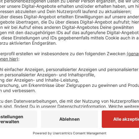
Dazu wollen Polizei und Staatsanwaltschaft am Mitt
bekanntgeben. Am vergangenen Montag (08.04.) ist in
einer Machete lebensgefährlich verletzt worden. Als 
festgenommen worden. Der Tatort und das abgebran
hundert Meter auseinander. Deshalb wird ein Zusa
Brand mit vier Toten und neun Verletzten stufen die 
ein. Sachverständige hatten Spuren von Brandbesch
Anzeige