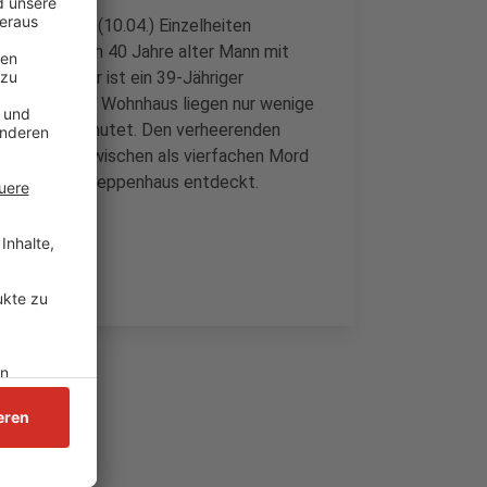
wochmittag (10.04.) Einzelheiten
 Solingen ein 40 Jahre alter Mann mit
Verdächtiger ist ein 39-Jähriger
nte Solinger Wohnhaus liegen nur wenige
mmenhang vermutet. Den verheerenden
Ermittler inzwischen als vierfachen Mord
leuniger im Treppenhaus entdeckt.