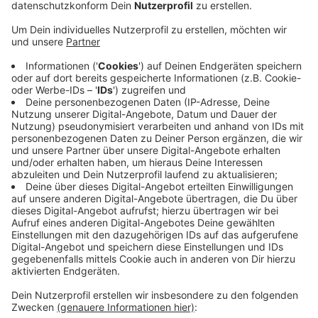
Anzeige
Die meisten Einschränkungen drohen am Sonntag
(10.09.): Dann findet in Ratingen ein Triathlon statt. Die
Veranstaltung mit rund 1.600 Teilnehmern gilt als der
größte europäische Eintages-Triathlon mit
Badschwimmen. Von 07:00 bis 16:00 Uhr werden dafür
der Hauser Ring, die Mülheimer Straße und die Straße
Zum Schwarze Bruch gesperrt - davon betroffen sind
die Buslinien 753 und 773. Außerdem wird am Sonntag
die Hauptstraße in Heiligenhaus wegen eines
Oldtimerfestes gesperrt - und zwar von 07:00 bis
18:00 Uhr. Auch hier müssen zahlreiche Busse eine
Umleitung fahren.
Anzeige