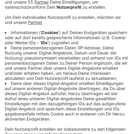
eine solche Veloroute lohnen würde.
Veröffentlicht:
Donnerstag, 06.05.2021 16:44
Anzeige
Jetzt im Sommer wollen Wuppertal, Düsseldorf und
der Kreis Mettmann eine Machbarkeitsstudie dazu
starten. Damit soll zum einen herausgefunden werden,
ob überhaupt genügend Radfahrer eine solche Route
nutzen würden. Zum anderen aber auch, wo die
Veloroute verlaufen könnte. Erste Entwürfe wurden
gestern der Düsseldorfer Politik vorgestellt. Im
Wesentlichen gibt es bislang zwei Varianten. Eine führt
von den östlichen Düsseldorfer Stadtteilen über
Erkrath, den Süden Mettmanns und Haan-Gruiten bis
nach Wuppertal. Die andere folgt im Wesentlichen der
A46 und würde zwischen Hilden und Erkrath-Hochdahl