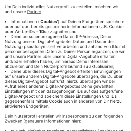
Anzeige
Die Friedrichstraße war ohnehin nur ein
vorübergehender Standort: Nach über drei Jahren zieht
die Zentralbibliothek jetzt zurück ins Forum Velbert.
Der Umzug startet am Montag (03.07). Ab dann
müssen Lesefans auf die Bibliotheken in den
Stadtteilen ausweichen. Am 18. August wird die
Zentralbibliothek wieder im Forum Velbert eröffnen;
dann aber in moderneren und größeren Räumen als
vorher.
Anzeige