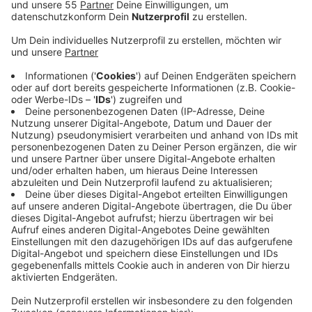
Anzeige
Die ganze Woche über gibt es verschiedene
Angebote, an denen wir uns beteiligen können, unter
anderem eine Kleidertauschbörse, ein Kochworkshop
zum Umgang mit Essensresten oder ein Ausflug in die
Natur. Auch die Klimaschutzstelle der Stadt Velbert
beteiligt sich an der Nachhaltigkeitswoche - mit einem
Aktionstag heute (15.04.) im Forum Velbert. Dabei gibt
es unter anderem einen Second-Hand-Markt und viele
verschiedene Info-Stände.
Infos zur Nachhaltigkeitswoche der Velberter
Kulturloewen gibt es
hier
.
Infos zum Aktionstag der Velberter Klimaschutzstelle