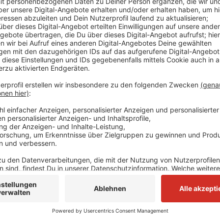
Der 58-jährige Angeklagte soll von dem damaligen E
sie zu töten. Er soll sie mit einem unbekannten Geg
Beschuldigte streitet das ab. Letztes Jahr hatte es
gegeben. DNA-Spuren hatten die Ermittler zu dem T
stammen von Hautschuppen, die damals an der Leic
Verdächtige wurde festgenommen. Er war 2008 scho
achtjährigen Haftstrafe verurteilt worden. Der damal
Mutter gefunden, als er aus der Schule kam. Kurz na
das Leben. In dem Gerichtsprozess sind noch mehre
zum 19. Juli.
Anzeige