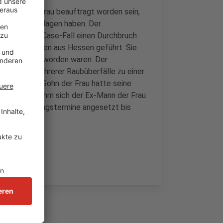
hemann der Frau beauftragt worden sein,
enstand erschlagen haben. Der
 in dem Cold Case-Fall einen Durchbruch
atverdächtigen aus Hessen geführt. Sie
he gefunden worden waren. Der
n wegen mehrerer Raubüberfälle zu einer
s 14-jährige Sohn der Frau hatte seine
ch der Tat nahm sich der Ex-Mann der Frau
re Fortsetzungstermine angesetzt bis