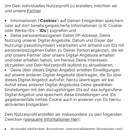
Anzeige
Und jetzt stünde auch der Termin für das Parkfest mit
Konzert unter der Saubrücke fest, heißt es aus dem
Velberter Rathaus. Es seien auch einige
verkaufsoffene Sonntage geplant. Gefeiert werden
soll außerdem der Geburtstag des PanoramaRadwegs
niederbergbahn. Ende des Jahres soll es dann
besinnlich werden - mit dem Weihnachtsmarkt.
Hier
gibt es eine Übersicht der geplanten Veranstaltungen
in Velbert.
Anzeige