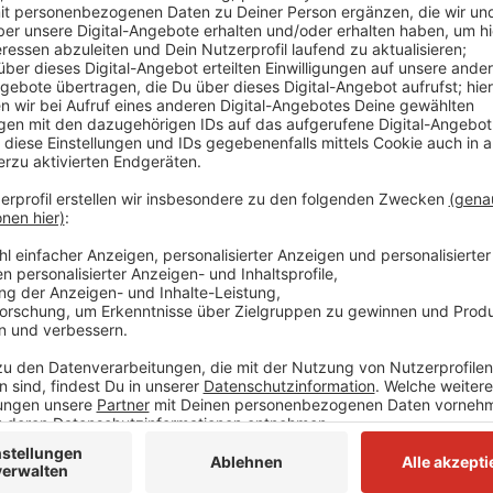
Die Verbote, die zwischen 19 Uhr und 8 Uhr gelten, si
Verstöße gegen das Nutzungs- und Verweilverbot we
25.000 Euro geahndet.
Die Verbote sind befristet bis 6. Juni 2021, 24 Uhr u
/ 2021.
Nach der weiter geltenden Allgemeinverfügung ist d
(einschließlich der als Spielflächen ausgewiesenen S
Folgetages untersagt. Zudem besteht ein Verweilver
auf dem Gelände des Höferparks (Freizeitpark Nord
Herminghauspark. Auch weiterhin gilt: Ordnungswidri
Coronaschutzverordnung handelt, wer vorsätzlich ode
Ordnungswidrigkeit kann gemäß § 73 Absatz 1a in Ve
Infektionsschutzgesetz mit einer Geldbuße bis zu 2
Anzeige