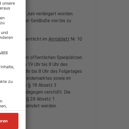
nd bis zum 6. Juni verlängert worden.
rden mit einer Geldbuße von bis zu
nd sind veröffentlicht im
Amtsblatt
Nr. 10
ie Nutzung von öffentlichen Spielplätzen
chulhöfe) von 19 Uhr bis 8 Uhr des
bot von 19 Uhr bis 8 Uhr des Folgetages
stadt), des Pferdemarktes sowie im
g im Sinne des § 18 Absatz 3
r fahrlässig dagegen verstößt. Die
rbindung mit § 28 Absatz 1
5.000 Euro geahndet werden.