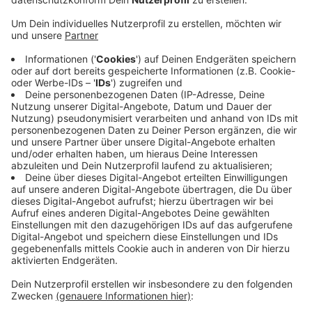
Man habe die Partnerfiliale auf der Heiligenhauser
Straße "kurzfristig aus wichtigem Grund" schließen
müssen, sagte uns eine Sprecherin der Deutschen
Post auf Nachfrage. Näher wird auf den Grund nicht
eingegangen. Die Filiale am Berg werde auch nicht
wieder öffnen, so die Post. Man sei aber bereits auf
der Suche nach einem neuen Partner in der Nähe. Bis
der gefunden sei, werden die Post-Kunden gebeten,
die Filiale in der Friedrichstraße 83 zu nutzen. Die
Kunden waren mit dem Aus der Poststelle Am Berg
überrascht worden. Sie hatten sich unter anderem
über die schlechte Kommunikation beschwert, was mit
der Filiale sei.
Anzeige