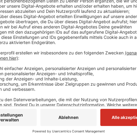
Anzeige
Als der eintraf, wurde auch er von dem 72-Jährigen 
Senior fest und mit zur Wache. Laut eines Alkoholtes
Promille intus. Um weitere Vorfälle zu vermeiden, wur
eingewiesen. Gegen den Senior wird jetzt ermittelt.
Anzeige