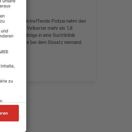
bedroht. Die eintreffende Polizei nahm den
ts hatte der Velberter mehr als 1,8
de der 72-Jährige in eine Suchtklinik
 Verletzt wurde bei dem Einsatz niemand.