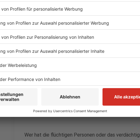
- lockige Haare
- trug eine schwarze Jacke und darunter einen beig
sowie helle Schuhe
Eine der Personen sprach akzentfreies Deutsch. Zud
Täter ein südländisches Erscheinungsbild. Möglicher
VW Golf vom Tatort davongefahren sein.
Die Hintergründe der Tat sind bislang noch unklar un
eingeleiteten Ermittlungen. Die Polizei fragt:
Wer hat die flüchtigen Personen oder das verdächti