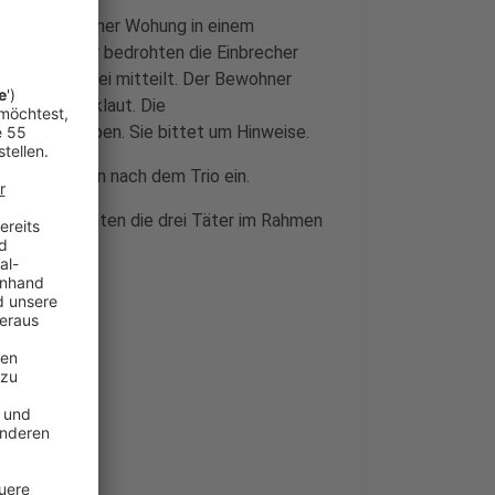
ner die Tür einer Wohung in einem
Den Bewohner bedrohten die Einbrecher
ie die Polizei mitteilt. Der Bewohner
ein Handy geklaut. Die
folg geblieben. Sie bittet um Hinweise.
gsmaßnahmen nach dem Trio ein.
n. Leider konnten die drei Täter im Rahmen
.