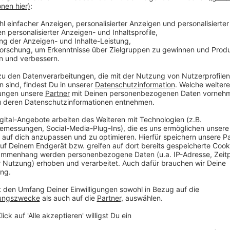
- männlich
- etwa 1,75 bis 1,80 Meter groß
- circa 20 bis 25 Jahre alt
- hatte ein Bandana-Tuch ums Gesicht gebunden
- trug ein schwarzes Oberteil mit roten Streifen, e
Hose sowie schwarze Schuhe
- führte eine schwarze, älter wirkende Schusswaffe
Zweiter Täter:
- männlich