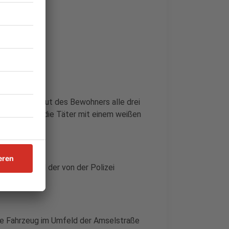
en Pullover
em hatten laut des Bewohners alle drei
weise sollen die Täter mit einem weißen
d Gegenstand der von der Polizei
ge Fahrzeug im Umfeld der Amselstraße