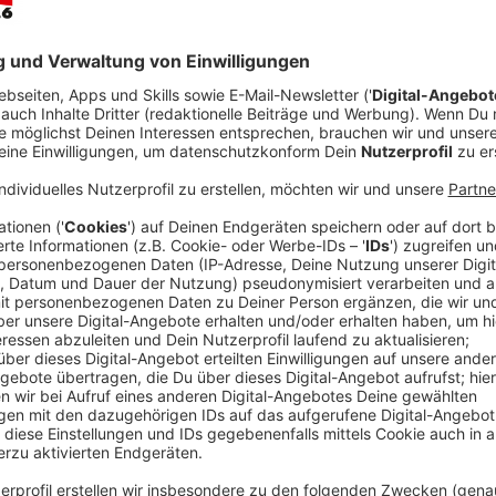
Gegen viertel nach sechs (18:15 Uhr) haben drei Män
Mehrfamilienhaus an der Amselstraße eingetreten. 
dann mit einer Schusswaffe und einem Schlagstock, w
blieb unverletzt; die Einbrecher haben ihm lediglich s
Fahndungsmaßnahmen der Polizei sind bislang ohne Er
Die Polizei leitete umgehend umfangreiche Fahndun
Hierbei setzte sie auch einen Polizeihubschrauber ei
der Fahndung jedoch nicht mehr angetroffen werden
Zu ihnen liegen die folgenden Beschreibungen vor:
Erster Täter: