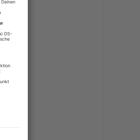
il mit roten
uhe