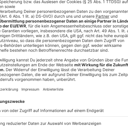
- etwa 1,75 bis 1,80 Meter groß
- circa 20 bis 25 Jahre alt
- hatte ein graues Bandana-Tuch über dem Mund
- trug eine schwarze Basecap, ein schwarzes Oberte
Streifen, eine schwarze Hose sowie schwarze Sch
- führte einen Teleskopschlagstock mit sich
Dritter Täter:
- männlich
- etwa 1,75 bis 1,80 Meter groß
- circa 20 bis 25 Jahre alt