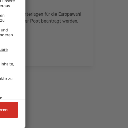
 Briefwahlunterlagen für die Europawahl
n kann auch per Post beantragt werden.
hier
.