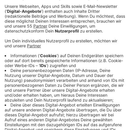
Veröffentlicht:
Freitag, 16.09.2022 14:15
Anzeige
Reporter Thorsten Ortmann ist auf Tour durch
Deutschland. Er besucht Kraftwerke in Deutschland,
wo heute schon die Energie der Zukunft produziert
wird. Zum Beispiel das größte Solarkraftwerk
Deutschlands bei Berlin, oder eine große Offshore-
Windanlage in der Nordsee oder die größten Biogas-
und Wasserstoffanlagen in Deutschland. Dort kann
man heute schon sehen, wie unser Weg aus der
Klimakrise und vor allem aus den hohen Preisen
aussehen kann.
Anzeige