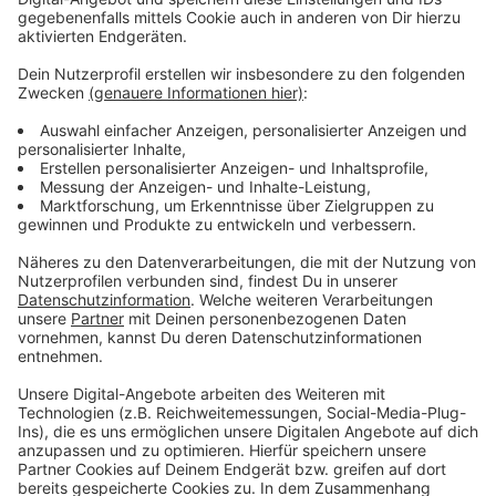
Alle Folgen im Überblick
Anzeige
Solarpark Werneuchen
LNG-Terminal Brunsbüttel
Windkraftpark Norddeich
Bio-LNG Produktionsanlagen in Köln
Anzeige
Was macht ihr, um Energie zu sparen?
Anzeige