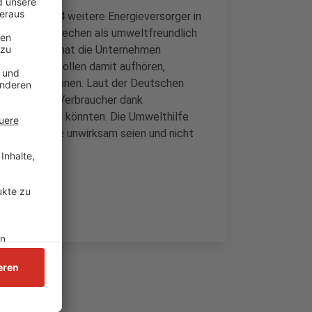
enfeld und 14 weitere Energieversorger in
 Werbeversprechen als umweltfreundlich
 Umwelthilfe hat die Unternehmen
ichnen. Sie sollen damit aufhören,
ert zu bezeichnen. Laut der Deutschen
e vor, dass Verbraucher dank
m Gas heizen könnten. Die Umwelthilfe
schutzprojekte unwirksam seien und nicht