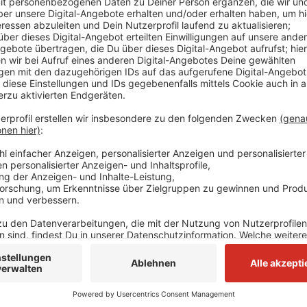
Die Umwelthilfe kritisiert, dass die Stadtwerke Lang
Deutschland ihren Kunden Erdgas durch fragwürdige
darstellen. Darüber berichtet die dpa. Die Deutsche
aufgefordert, eine Unterlassungserklärung zu unterze
fossiles Erdgas als klimaneutral oder CO₂-kompensi
Umwelthilfe geben die Unternehmen fälschlicherweis
Kompensation ohne Klimaschäden weiter mit fossile
kritisiert außerdem, dass viele der genutzten Klima
ausreichend CO₂ einsparen.
Anzeige