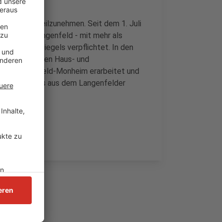
 Befragung teilzunehmen. Seit dem 1. Juli
tädte wie Langenfeld - mit mehr als
ines Mietspiegels verpflichtet. In den
h den örtlichen Haus- und
und Langenfeld-Monheim erarbeitet und
hen, heißt es aus dem Langenfelder