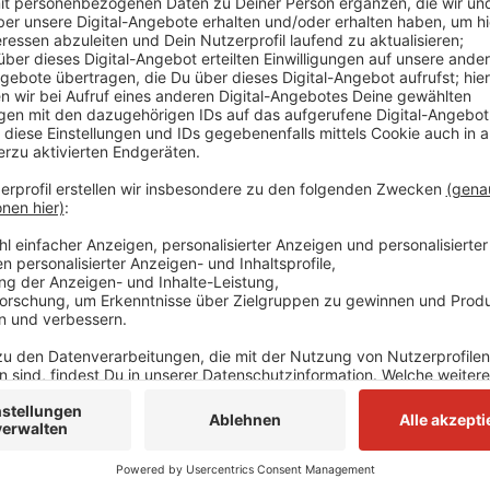
Sie bittet die Vermieter, die Post bekommen, an der
2022 gilt ein neues Mietspiegelreformgesetz, das S
50.000 Einwohnern - zum ersten Mal zur Aufstellung e
letzten Jahrzehnten seien einfache Mietspiegel durc
Grundeigentümerverein gemeinsam mit dem Mieterb
herausgegeben worden. Das sei zuletzt 2017 gesche
Rathaus. Die Befragung ist anonym.
Anzeige