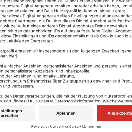
Velberts Bürgermeister Dirk Lukrafka zeigte sich stol
würdiger Ausrichter für das Freundschaftsspiel sein
nicht der Einzelfall bleibe und auch in Zukunft Lände
um 18 Uhr. Das Freundschaftsspiel wird wegen Coron
Länderspiel kann aber über die Website des DFB ge
Anzeige