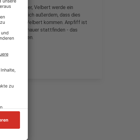
z. Er sei sicher, Velbert werde ein
. Er wünsche sich außerdem, dass dies
rspiele nach Velbert kommen. Anpfiff ist
a ohne Zuschauer stattfinden - das
streamt werden.