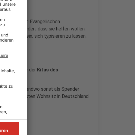
m, haben alle Evangelischen
erg entschieden, dass sie helfen wollen.
n möglich sein, sich typisieren zu lassen.
30 Uhr in eine der
Kitas des
 alt, noch nirgendwo sonst als Spender
haben einen festen Wohnsitz in Deutschland