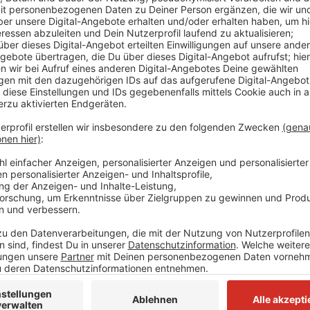
Anzeige
Ausgehend von der Kindertageseinrichtung Leuchttur
Kindertageseinrichtungen des Kirchenkreises Niederb
Am 31.10.2023 (Dienstag) wird es in allen Einrichtunge
Anzeige
Die Details
: Kommen Sie zwischen 13:30 Uhr und 17:
Kirchenkreises Niederberg
.
Voraussetzung
: Sie sind zwischen 17 und 55 Jahre
registriert, haben keine chronischen Erkrankungen, 
und sie haben einen BMI unter 40.
Telefon
Evangel. Kirchenkreis:
02051 965433
Anzeige