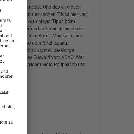
ankstellen geknackt. Und das wird auch
dem kann man mit einfachen Tricks hier und
t sparen, wenn man einige Tipps beim
t zu wenig Reifendruck, das allein erhöht
kte Verbraucher im Auto. "Man kann auch
ie Musikanlage oder Sitzheizung.
dem man möglichst schnell die Gänge
mpfiehlt Johannes Giewald vom ADAC. Wer
g bremsen, möglichst viele Rollphasen und