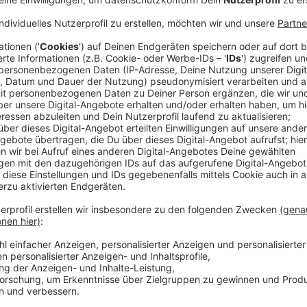
Vielerorts wurde sogar schon die 2-Euro-Marke an T
wohl noch eine Zeit lang so bleiben. Aber trotz alle
da Sprit sparen. Man kann in der Tat bis zu 20% Spri
Fahren selbst beachtet. Viele fahren zum Beispiel mi
den Spritverbrauch. Dann gibt es auch noch verstec
auf unnötige Geräte mal verzichten, beispielsweise d
Außerdem lohnt es sich, spritsparend zu fahren. In 
hochschaltet und mit niedriger Drehzahl fahren", e
vorausschauend fährt, spart auch - heißt: rechtzeiti
wenig beschleunigen.
Anzeige
Apps zum Sprit sparen
Anzeige