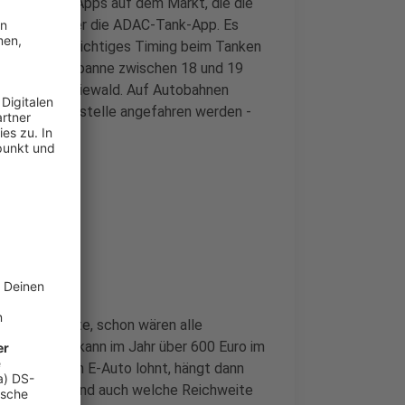
bt viele gute Apps auf dem Markt, die die
um Beispiel oder die ADAC-Tank-App. Es
stellen. Ein richtiges Timing beim Tanken
r in der Zeitspanne zwischen 18 und 19
e Johannes Giewald. Auf Autobahnen
ossener Tankstelle angefahren werden -
steigen sollte, schon wären alle
hnittsfahrer kann im Jahr über 600 Euro im
 Preis für ein E-Auto lohnt, hängt dann
ten man hat und auch welche Reichweite