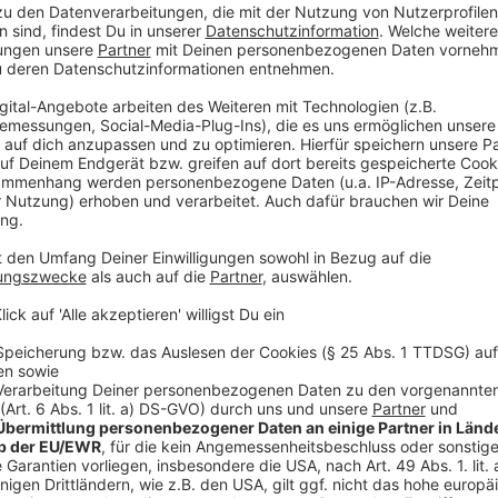
Digitale Hilfen gibt es für die Autofahrer auch. Es gi
Spritpreise in Echtzeit anzeigen. "Clever Tanken" z
gibt teilweise große Preis-Unterschiede bei den Tank
ist entscheidend. "Am günstigsten tanken Autofahre
Uhr sowie zwischen 20 und 22 Uhr", so ADAC-Expert
sollten eher Autohöfe als Raststätten mit angeschl
auch wenn Autohöfe etwas weiter außerhalb liegen.
Anzeige
Elektro-Autos als Ausweg
Anzeige
Viele behaupten, dass man einfach auf ein E-Auto um
Probleme gelöst. Ist das so? Durchaus - ein Durchsc
Vergleich zum Benziner sparen. Aber, ob sich der hohe
davon ab, wieviel man fährt, welche Lademöglichkei